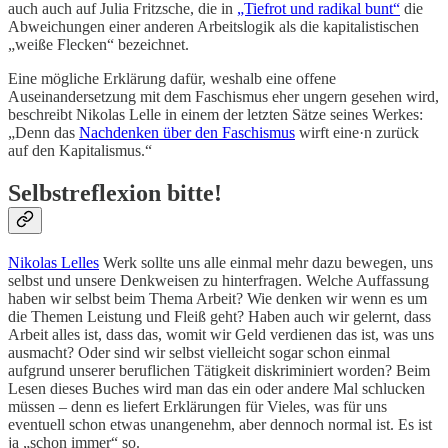
auch auch auf Julia Fritzsche, die in
„Tiefrot und radikal bunt“
die
Abweichungen einer anderen Arbeitslogik als die kapitalistischen
„weiße Flecken“ bezeichnet.
Eine mögliche Erklärung dafür, weshalb eine offene
Auseinandersetzung mit dem Faschismus eher ungern gesehen wird,
beschreibt Nikolas Lelle in einem der letzten Sätze seines Werkes:
„Denn das
Nachdenken über den Faschismus
wirft eine·n zurück
auf den Kapitalismus.“
Selbstreflexion bitte!
Nikolas Lelles
Werk sollte uns alle einmal mehr dazu bewegen, uns
selbst und unsere Denkweisen zu hinterfragen. Welche Auffassung
haben wir selbst beim Thema Arbeit? Wie denken wir wenn es um
die Themen Leistung und Fleiß geht? Haben auch wir gelernt, dass
Arbeit alles ist, dass das, womit wir Geld verdienen das ist, was uns
ausmacht? Oder sind wir selbst vielleicht sogar schon einmal
aufgrund unserer beruflichen Tätigkeit diskriminiert worden? Beim
Lesen dieses Buches wird man das ein oder andere Mal schlucken
müssen – denn es liefert Erklärungen für Vieles, was für uns
eventuell schon etwas unangenehm, aber dennoch normal ist. Es ist
ja „schon immer“ so.