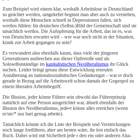
Zum Beispiel wird einem klar, weshalb Arbeitslose in Deutschland
so geächtet werden, umgekehrt beginnt man aber auch zu verstehen,
weshalb diese Menschen schnell in Depressionen fallen, sich
wertlos fühlen: Im deutschen (Selbst-)Bild der Gemeinschaft sind sie
tatsächlich wertlos. Die Aufopferung für die Arbeit, das ist es, was
von Deutschen erwartet wird – wer war noch nicht in der Situation,
krank zur Arbeit gegangen zu sein?
Es verwundert also ebenfalls kaum, dass viele der jüngeren
Generationen ausbrechen aus dieser Opferrolle und als
Soloselbstständige im
kapitalistischen Neoliberalismus
ihr Glück
suchen. Leider bringt genau diese Entwicklung erneuten
Annäherung an nationalsozialistisches Gedankengut – war er doch
gerade in Bezug auf die Arbeitswelt schon damals der Gegenpol zu
einem liberalen Arbeitsbegriff.
Die Illusion, jeder könne Führer sein obwohl das Führerprinzip
natürlich auf eine Person ausgerichtet war, ähnelt ebenfalls der
Illusion des Neoliberalismus, jede•r könne alles erreichen (wenn
er/sie/* nur hart genug arbeite).
Tatsächlich könnte ich die Liste der Beispiele und Verstrickungen
noch lange fortführen, aber am besten wäre, ihr lest einfach das
Buch. Dabei wird mit Sicherheit jede·r den ein oder anderen Aha-