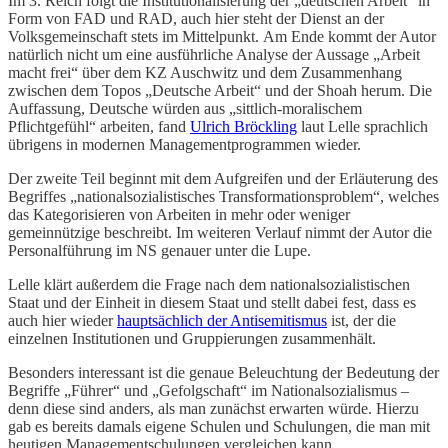
Im 3. Reich folgt die Institutionalisierung der „deutschen Arbeit“ in
Form von FAD und RAD, auch hier steht der Dienst an der
Volksgemeinschaft stets im Mittelpunkt. Am Ende kommt der Autor
natürlich nicht um eine ausführliche Analyse der Aussage „Arbeit
macht frei“ über dem KZ Auschwitz und dem Zusammenhang
zwischen dem Topos „Deutsche Arbeit“ und der Shoah herum. Die
Auffassung, Deutsche würden aus „sittlich-moralischem
Pflichtgefühl“ arbeiten, fand
Ulrich Bröckling
laut Lelle sprachlich
übrigens in modernen Managementprogrammen wieder.
Der zweite Teil beginnt mit dem Aufgreifen und der Erläuterung des
Begriffes „nationalsozialistisches Transformationsproblem“, welches
das Kategorisieren von Arbeiten in mehr oder weniger
gemeinnützige beschreibt. Im weiteren Verlauf nimmt der Autor die
Personalführung im NS genauer unter die Lupe.
Lelle klärt außerdem die Frage nach dem nationalsozialistischen
Staat und der Einheit in diesem Staat und stellt dabei fest, dass es
auch hier wieder
hauptsächlich der Antisemitismus
ist, der die
einzelnen Institutionen und Gruppierungen zusammenhält.
Besonders interessant ist die genaue Beleuchtung der Bedeutung der
Begriffe „Führer“ und „Gefolgschaft“ im Nationalsozialismus –
denn diese sind anders, als man zunächst erwarten würde. Hierzu
gab es bereits damals eigene Schulen und Schulungen, die man mit
heutigen Managementschulungen vergleichen kann.