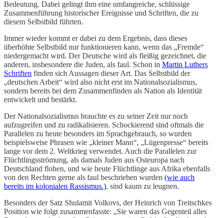
Bedeutung. Dabei gelingt ihm eine umfangreiche, schlüssige
Zusammenführung historischer Ereignisse und Schriften, die zu
diesem Selbstbild führten.
Immer wieder kommt er dabei zu dem Ergebnis, dass dieses
überhöhte Selbstbild nur funktionieren kann, wenn das „Fremde“
niedergemacht wird. Der Deutsche wird als fleißig gezeichnet, die
anderen, insbesondere die Juden, als faul. Schon in
Martin Luthers
Schriften
finden sich Aussagen dieser Art. Das Selbstbild der
„deutschen Arbeit“ wird also nicht erst im Nationalsozialismus,
sondern bereits bei dem Zusammenfinden als Nation als Identität
entwickelt und bestärkt.
Der Nationalsozialismus brauchte es zu seiner Zeit nur noch
aufzugreifen und zu radikalisieren. Schockierend sind oftmals die
Parallelen zu heute besonders im Sprachgebrauch, so wurden
beispielsweise Phrasen wie „kleiner Mann“, „Lügenpresse“ bereits
lange vor dem 2. Weltkrieg verwendet. Auch die Parallelen zur
Flüchtlingsströmung, als damals Juden aus Osteuropa nach
Deutschland flohen, und wie heute Flüchtlinge aus Afrika ebenfalls
von den Rechten gerne als faul beschrieben wurden
(wie auch
bereits im kolonialen Rassismus.)
, sind kaum zu leugnen.
Besonders der Satz Shulamit Volkovs, der Heinrich von Treitschkes
Position wie folgt zusammenfasste: „Sie waren das Gegenteil alles