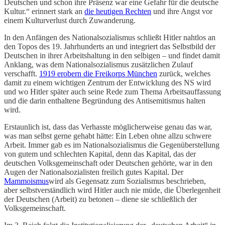
Deutschen und schon ihre Präsenz war eine Gefahr für die deutsche
Kultur.“ erinnert stark an
die heutigen Rechten
und ihre Angst vor
einem Kulturverlust durch Zuwanderung.
In den Anfängen des Nationalsozialismus schließt Hitler nahtlos an
den Topos des 19. Jahrhunderts an und integriert das Selbstbild der
Deutschen in ihrer Arbeitshaltung in den selbigen – und findet damit
Anklang, was dem Nationalsozialismus zusätzlichen Zulauf
verschafft.
1919 erobern die Freikorps München
zurück, welches
damit zu einem wichtigen Zentrum der Entwicklung des NS wird
und wo Hitler später auch seine Rede zum Thema Arbeitsauffassung
und die darin enthaltene Begründung des Antisemitismus halten
wird.
Erstaunlich ist, dass das Verhasste möglicherweise genau das war,
was man selbst gerne gehabt hätte: Ein Leben ohne allzu schwere
Arbeit. Immer gab es im Nationalsozialismus die Gegenüberstellung
von gutem und schlechten Kapital, denn das Kapital, das der
deutschen Volksgemeinschaft oder Deutschen gehörte, war in den
Augen der Nationalsozialisten freilich gutes Kapital. Der
Mammoismus
wird als Gegensatz zum Sozialismus beschrieben,
aber selbstverständlich wird Hitler auch nie müde, die Überlegenheit
der Deutschen (Arbeit) zu betonen – diene sie schließlich der
Volksgemeinschaft.