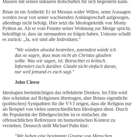
Massen mit seinen unklaren Botschaften für sich begeistern kann.
Brian ist ein Antiheld: Er ist Messias wider Willen, seine Aussagen
werden zwar von seiner wachsenden Anhängerschaft aufgesogen,
allerdings nicht befolgt. Hier setzt die Ideologiekritik von Monty
Python an. Als er vom Fenster seiner Wohnung zur Menge spricht,
bekräftigt er, dass sie niemandem zu folgen haben. Unisono schallt
es zurück: „Ja, wir sind alle Individuen.“
"Wir würden absolut bestreiten, zumindest würde ich
das so sagen, dass man nicht an Christus glauben
sollte. Was wir sagen, ist: Betrachtet es kritisch.
Informiert euch darüber. Glaubt nicht einfach daran,
nur weil jemand es euch sagt."
John Cleese
Ideologien beeinträchtigen das reflektierte Denken. Im Film wird
dies scheinbar auf Religionen übertragen, aber Brians eigentliche
(politischen) Sympathien für die VVJ zeigen, dass die Religion nur
als Beispiel von vielen unterschiedlichen Ideologien dient. Durch
die Popularität der Bibelgeschichte ist es einfacher, die
offensichtlichen Referenzen im humoristischen Kontext zu
verstehen. Dennoch stellt Michael Palin klar:
"Wir haben eine bestimmte Gruppe von Menschen