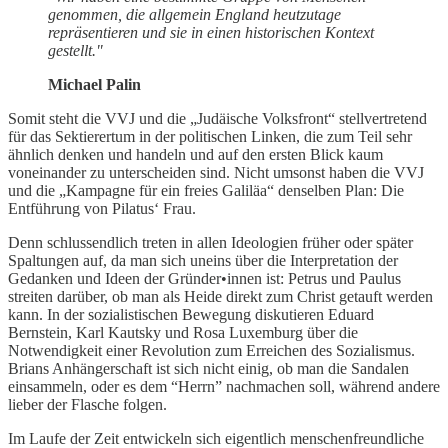
genommen, die allgemein England heutzutage
repräsentieren und sie in einen historischen Kontext
gestellt."
Michael Palin
Somit steht die VVJ und die „Judäische Volksfront“ stellvertretend
für das Sektierertum in der politischen Linken, die zum Teil sehr
ähnlich denken und handeln und auf den ersten Blick kaum
voneinander zu unterscheiden sind. Nicht umsonst haben die VVJ
und die „Kampagne für ein freies Galiläa“ denselben Plan: Die
Entführung von Pilatus‘ Frau.
Denn schlussendlich treten in allen Ideologien früher oder später
Spaltungen auf, da man sich uneins über die Interpretation der
Gedanken und Ideen der Gründer•innen ist: Petrus und Paulus
streiten darüber, ob man als Heide direkt zum Christ getauft werden
kann. In der sozialistischen Bewegung diskutieren Eduard
Bernstein, Karl Kautsky und Rosa Luxemburg über die
Notwendigkeit einer Revolution zum Erreichen des Sozialismus.
Brians Anhängerschaft ist sich nicht einig, ob man die Sandalen
einsammeln, oder es dem “Herrn” nachmachen soll, während andere
lieber der Flasche folgen.
Im Laufe der Zeit entwickeln sich eigentlich menschenfreundliche