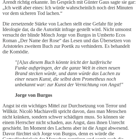
Arendt richtig erkannte. Im Gespräch mit Günter Gaus sagte sie gar:
„Ich weiß aber eines: Ich würde wahrscheinlich noch drei Minuten
vor dem sicheren Tod lachen.“
Die zersetzende Stärke von Lachen stellt eine Gefahr für jede
Ideologie dar, da die Autorität infrage gestellt wird. Nicht umsonst
versucht der blinde Mönch Jorge von Burgos in Umberto Ecos
Roman „Der Name der Rose“ das Lesen und das Übersetzen von
Aristoteles zweitem Buch zur Poetik zu verhindern. Es behandelt
die Komödie.
"[A]us diesem Buch könnte leicht der luziferische
Funke aufspringen, der die ganze Welt in einen neuen
Brand stecken würde, und dann würde das Lachen zu
einer neuen Kunst, die selbst dem Prometheus noch
unbekannt war: zur Kunst der Vernichtung von Angst!"
Jorge von Burgos
Angst ist ein wichtiges Mittel zur Durchsetzung von Terror und
Willkür. Nicolò Machiavelli spricht davon, dass man Menschen
nicht kränken, sondern schwer schädigen muss. So können sie
einem Herrscher nicht schaden, aus Angst, dass ihnen Unrecht
geschieht. Im Moment des Lachens aber ist die Angst abwesend.
Davor fürchtet sich Jorge von Burgos, denn es würde die