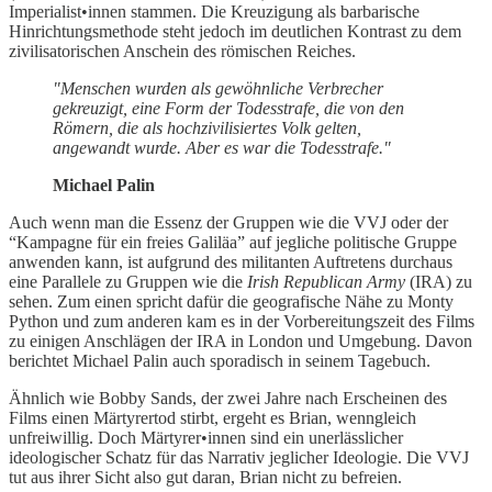
Imperialist•innen stammen. Die Kreuzigung als barbarische
Hinrichtungsmethode steht jedoch im deutlichen Kontrast zu dem
zivilisatorischen Anschein des römischen Reiches.
"Menschen wurden als gewöhnliche Verbrecher
gekreuzigt, eine Form der Todesstrafe, die von den
Römern, die als hochzivilisiertes Volk gelten,
angewandt wurde. Aber es war die Todesstrafe."
Michael Palin
Auch wenn man die Essenz der Gruppen wie die VVJ oder der
“Kampagne für ein freies Galiläa” auf jegliche politische Gruppe
anwenden kann, ist aufgrund des militanten Auftretens durchaus
eine Parallele zu Gruppen wie die
Irish Republican Army
(IRA) zu
sehen. Zum einen spricht dafür die geografische Nähe zu Monty
Python und zum anderen kam es in der Vorbereitungszeit des Films
zu einigen Anschlägen der IRA in London und Umgebung. Davon
berichtet Michael Palin auch sporadisch in seinem Tagebuch.
Ähnlich wie Bobby Sands, der zwei Jahre nach Erscheinen des
Films einen Märtyrertod stirbt, ergeht es Brian, wenngleich
unfreiwillig. Doch Märtyrer•innen sind ein unerlässlicher
ideologischer Schatz für das Narrativ jeglicher Ideologie. Die VVJ
tut aus ihrer Sicht also gut daran, Brian nicht zu befreien.