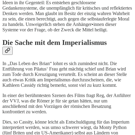
Ideen in ihr Gegenteil: Es entstehen geschlossene
Gedankensysteme, die unempfänglich für kritisches und reflektiertes
Denken werden. Man glaubt im Besitz der einzig wahren Wahrheit
zu sein, die einen berechtigt, auch gegen die selbstauferlegte Moral
zu handeln. Unweigerlich stehen die Anhänger•innen dieser
Systeme vor der Frage, ob der Zweck die Mittel heiligt.
Die Sache mit dem Imperialismus
In „Das Leben des Brian“ lohnt es sich zumindest nicht. Die
Entführung von Pilatus‘ Frau geht mächtig schief und Brian wird
zum Tode durch Kreuzigung verurteilt. Es scheint an dieser Stelle
auch etwas Kritik am Imperialismus durchzuscheinen, die, wie
Kathleen Cassidy richtig bemerkt, sonst viel zu kurz kommt.
In einer der berühmtesten Szenen des Films fragt Reg, der Anführer
der VVJ, was die Römer je für sie getan hätten, nur um
anschließend mit den Vorzügen der römischen Besatzung
konfrontiert zu werden.
Dies, so Cassity, könne leicht als Entschuldigung für das Imperium
interpretiert werden, was umso schwerer wiegt, da Monty Python
(fünf Briten und ein US-Amerikaner) selbst aus Ländern von