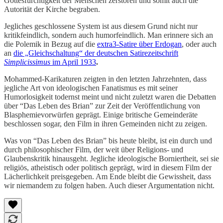
Gottesfürchtigkeit der Menschen zerstören und somit auch die
Autorität der Kirche begraben.
Jegliches geschlossene System ist aus diesem Grund nicht nur
kritikfeindlich, sondern auch humorfeindlich. Man erinnere sich an
die Polemik in Bezug auf die
extra3-Satire über Erdogan
, oder auch
an
die „Gleichschaltung“ der deutschen Satirezeitschrift
Simplicissimus
im April 1933
.
Mohammed-Karikaturen zeigten in den letzten Jahrzehnten, dass
jegliche Art von ideologischen Fanatismus es mit seiner
Humorlosigkeit todernst meint und nicht zuletzt waren die Debatten
über “Das Leben des Brian” zur Zeit der Veröffentlichung von
Blasphemievorwürfen geprägt. Einige britische Gemeinderäte
beschlossen sogar, den Film in ihren Gemeinden nicht zu zeigen.
Was von “Das Leben des Brian” bis heute bleibt, ist ein durch und
durch philosophischer Film, der weit über Religions- und
Glaubenskritik hinausgeht. Jegliche ideologische Borniertheit, sei sie
religiös, atheistisch oder politisch geprägt, wird in diesem Film der
Lächerlichkeit preisgegeben. Am Ende bleibt die Gewissheit, dass
wir niemandem zu folgen haben. Auch dieser Argumentation nicht.