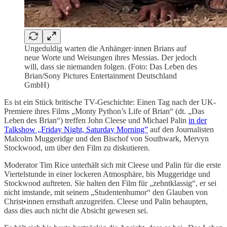
Ungeduldig warten die Anhänger·innen Brians auf
neue Worte und Weisungen ihres Messias. Der jedoch
will, dass sie niemanden folgen. (Foto: Das Leben des
Brian/Sony Pictures Entertainment Deutschland
GmbH)
Es ist ein Stück britische TV-Geschichte: Einen Tag nach der UK-
Premiere ihres Films „Monty Python’s Life of Brian“ (dt. „Das
Leben des Brian“) treffen John Cleese und Michael Palin
in der
Talkshow „Friday Night, Saturday Morning”
auf den Journalisten
Malcolm Muggeridge und den Bischof von Southwark, Mervyn
Stockwood, um über den Film zu diskutieren.
Moderator Tim Rice unterhält sich mit Cleese und Palin für die erste
Viertelstunde in einer lockeren Atmosphäre, bis Muggeridge und
Stockwood auftreten. Sie halten den Film für „zehntklassig“, er sei
nicht imstande, mit seinem „Studentenhumor“ den Glauben von
Christ•innen ernsthaft anzugreifen. Cleese und Palin behaupten,
dass dies auch nicht die Absicht gewesen sei.