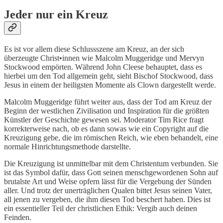
Jeder nur ein Kreuz
Es ist vor allem diese Schlussszene am Kreuz, an der sich
überzeugte Christ•innen wie Malcolm Muggeridge und Mervyn
Stockwood empörten. Während John Cleese behauptet, dass es
hierbei um den Tod allgemein geht, sieht Bischof Stockwood, dass
Jesus in einem der heiligsten Momente als Clown dargestellt werde.
Malcolm Muggeridge führt weiter aus, dass der Tod am Kreuz der
Beginn der westlichen Zivilisation und Inspiration für die größten
Künstler der Geschichte gewesen sei. Moderator Tim Rice fragt
korrekterweise nach, ob es dann sowas wie ein Copyright auf die
Kreuzigung gebe, die im römischen Reich, wie eben behandelt, eine
normale Hinrichtungsmethode darstellte.
Die Kreuzigung ist unmittelbar mit dem Christentum verbunden. Sie
ist das Symbol dafür, dass Gott seinen menschgewordenen Sohn auf
brutalste Art und Weise opfern lässt für die Vergebung der Sünden
aller. Und trotz der unerträglichen Qualen bittet Jesus seinen Vater,
all jenen zu vergeben, die ihm diesen Tod beschert haben. Dies ist
ein essentieller Teil der christlichen Ethik: Vergib auch deinen
Feinden.