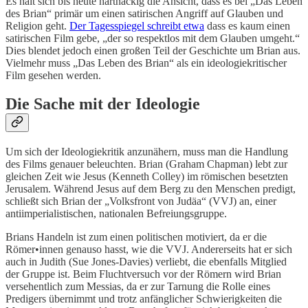
Es hält sich bis heute hartnäckig die Ansicht, dass es bei „Das Leben
des Brian“ primär um einen satirischen Angriff auf Glauben und
Religion geht.
Der Tagesspiegel schreibt etwa
dass es kaum einen
satirischen Film gebe, „der so respektlos mit dem Glauben umgeht.“
Dies blendet jedoch einen großen Teil der Geschichte um Brian aus.
Vielmehr muss „Das Leben des Brian“ als ein ideologiekritischer
Film gesehen werden.
Die Sache mit der Ideologie
Um sich der Ideologiekritik anzunähern, muss man die Handlung
des Films genauer beleuchten. Brian (Graham Chapman) lebt zur
gleichen Zeit wie Jesus (Kenneth Colley) im römischen besetzten
Jerusalem. Während Jesus auf dem Berg zu den Menschen predigt,
schließt sich Brian der „Volksfront von Judäa“ (VVJ) an, einer
antiimperialistischen, nationalen Befreiungsgruppe.
Brians Handeln ist zum einen politischen motiviert, da er die
Römer•innen genauso hasst, wie die VVJ. Andererseits hat er sich
auch in Judith (Sue Jones-Davies) verliebt, die ebenfalls Mitglied
der Gruppe ist. Beim Fluchtversuch vor der Römern wird Brian
versehentlich zum Messias, da er zur Tarnung die Rolle eines
Predigers übernimmt und trotz anfänglicher Schwierigkeiten die