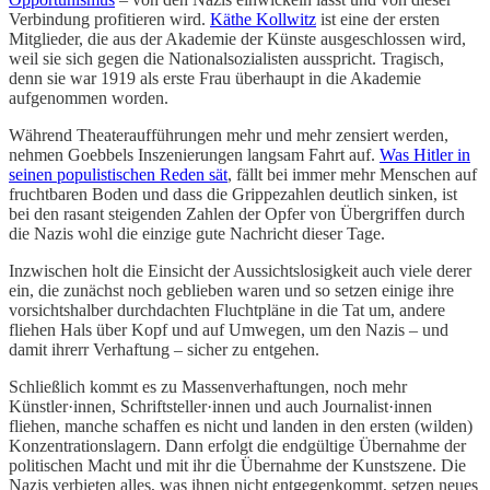
Verbindung profitieren wird.
Käthe Kollwitz
ist eine der ersten
Mitglieder, die aus der Akademie der Künste ausgeschlossen wird,
weil sie sich gegen die Nationalsozialisten ausspricht. Tragisch,
denn sie war 1919 als erste Frau überhaupt in die Akademie
aufgenommen worden.
Während Theateraufführungen mehr und mehr zensiert werden,
nehmen Goebbels Inszenierungen langsam Fahrt auf.
Was Hitler in
seinen populistischen Reden sät
, fällt bei immer mehr Menschen auf
fruchtbaren Boden und dass die Grippezahlen deutlich sinken, ist
bei den rasant steigenden Zahlen der Opfer von Übergriffen durch
die Nazis wohl die einzige gute Nachricht dieser Tage.
Inzwischen holt die Einsicht der Aussichtslosigkeit auch viele derer
ein, die zunächst noch geblieben waren und so setzen einige ihre
vorsichtshalber durchdachten Fluchtpläne in die Tat um, andere
fliehen Hals über Kopf und auf Umwegen, um den Nazis – und
damit ihrerr Verhaftung – sicher zu entgehen.
Schließlich kommt es zu Massenverhaftungen, noch mehr
Künstler·innen, Schriftsteller·innen und auch Journalist·innen
fliehen, manche schaffen es nicht und landen in den ersten (wilden)
Konzentrationslagern. Dann erfolgt die endgültige Übernahme der
politischen Macht und mit ihr die Übernahme der Kunstszene. Die
Nazis verbieten alles, was ihnen nicht entgegenkommt, setzen neues