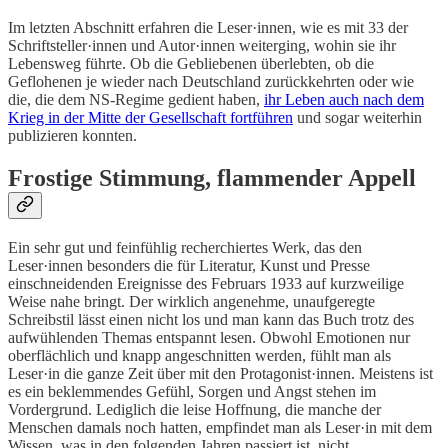
Im letzten Abschnitt erfahren die Leser·innen, wie es mit 33 der
Schriftsteller·innen und Autor·innen weiterging, wohin sie ihr
Lebensweg führte. Ob die Gebliebenen überlebten, ob die
Geflohenen je wieder nach Deutschland zurückkehrten oder wie
die, die dem NS-Regime gedient haben,
ihr Leben auch nach dem
Krieg in der Mitte der Gesellschaft fortführen
und sogar weiterhin
publizieren konnten.
Frostige Stimmung, flammender Appell
Ein sehr gut und feinfühlig recherchiertes Werk, das den
Leser·innen besonders die für Literatur, Kunst und Presse
einschneidenden Ereignisse des Februars 1933 auf kurzweilige
Weise nahe bringt. Der wirklich angenehme, unaufgeregte
Schreibstil lässt einen nicht los und man kann das Buch trotz des
aufwühlenden Themas entspannt lesen. Obwohl Emotionen nur
oberflächlich und knapp angeschnitten werden, fühlt man als
Leser·in die ganze Zeit über mit den Protagonist·innen. Meistens ist
es ein beklemmendes Gefühl, Sorgen und Angst stehen im
Vordergrund. Lediglich die leise Hoffnung, die manche der
Menschen damals noch hatten, empfindet man als Leser·in mit dem
Wissen, was in den folgenden Jahren passiert ist, nicht.