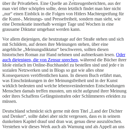
über ihr Privatleben. Eine Quelle an Zeitzeugenberichten, aus der
man viel öfter schöpfen sollte, denn letztlich findet man hier nicht
„nur“ einen Einblick in die Folgen von Hitlers Machtergreifung für
die Kunst-, Meinungs- und Pressefreiheit, sondern man sieht, wie
eine Demokratie innerhalb weniger Tage und Wochen in eine
grausame Diktatur umgebaut werden kann.
Vor allem diejenigen, die heutzutage auf der Straße stehen und sich
mit Schildern, auf denen ihre Meinungen stehen, über eine
angebliche „Meinungsdiktatur“ beschweren, sollten diesen
historischen Roman zur Hand nehmen und aufmerksam lesen.
Oder
auch diejenigen, die von Zensur sprechen,
während die Bücher ihrer
Idole einfach im Online-Buchhandel zu bestellen sind und jede·r in
sozialen Netzwerken und in Blogs so gut wie alles ohne
Konsequenzen veröffentlichen kann. In diesem Buch erfährt man,
was Einschränkungen in der Meinungsfreiheit und in der Kunst
wirklich bedeuten und welche lebensverändernden Entscheidungen
Menschen damals treffen mussten, um nicht aufgrund ihrer Meinung
oder ihres Schaffens Gefängnisstrafen oder Schlimmeres erleiden zu
müssen.
Deutschland schmückt sich gerne mit dem Titel „Land der Dichter
und Denker“, sollte dabei aber nicht vergessen, dass es in seinem
dunkelsten Kapitel drauf und dran war, genau diese auszulöschen.
Verstehen wir dieses Werk auch als Warnung und als Appell an uns