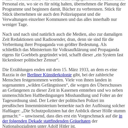
Personal ein, wo sie es für nötig halten, übernehmen die Planung der
Programme und beginnen damit, Bücher zu verbrennen. Stück für
Stück übernehmen sie auch den Polizeiapparat und die
Verwaltungen einzelner Kommunen und das alles innerhalb nur
weniger Tage.
Nach und nach sind natürlich auch die Medien, also zur damaligen
Zeit Redaktionen und Radiosender, dran, denn sie sind für die
Verbreitung ihrer Propaganda von größter Bedeutung. Als
schließlich das Ministerium für Volksaufklärung und Propaganda
eigens für Goebbels gegründet wird, schafft dieser „ein System fast
lückenloser politischer Zensur“.
Die Erzählungen enden mit dem 15. März 1933, an dem es eine
Razzia in der
Berliner Künstlerkolonie
gibt, bei der zahlreiche
Menschen festgenommen werden. Viele von ihnen landen in
sogenannten „wilden Gefängnissen“, die wegen des Überschusses
an Gefangenen zu dieser Zeit in Kasernen entstehen und wo neben
unmenschlichen Haftbedingungen Misshandlung und Folter an der
Tagesordnung sind. Der Leiter der politischen Polizei im
preußischen Innenministerium bemerkte nach der Auflösung solcher
Haftlager: „Die Schutzpolizisten hat der Anblick dieser Hölle stumm
gemacht.“ – unwissend, dass dies erst ein Vorgeschmack auf die
in
der folgenden Dekade stattfindenden Gräueltaten
der
Nationalsozialisten unter Adolf Hitler ist.