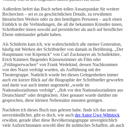
Außerdem liefert das Buch neben tollen Ansatzpunkte für weitere
Recherchen – sei es zu geschichtlichen Details, zu erwähnten
literarischen Werken oder zu den beteiligten Personen – auch einen
Einblick in die Verbindungen, die all die bekannten Künstler·innen,
Schriftsteller·innen sowohl auf persönlicher als auch auf beruflicher
Ebene miteinander gehabt haben.
Als Schülerin kam ich, wie wahrscheinlich alle meiner Generation,
häufig mit Werken der Schriftsteller von damals in Berührung. „Der
Hauptmann von Köpenick“ von Carl Zuckmayer als Schullektüre,
Erich Kästners fliegendes Klassenzimmer als Film oder
„Frülingserwachen“ von Frank Wedekind, dessen Nachkommen
von den Nazis verfolgt wurden, als Aufführung mit der
Theatergruppe. Natürlich wurde bei diesen Gelegenheiten immer
auch ein kurzer Blick auf die Biographie der Schriftsteller geworfen
und darin war auch immer angemerkt „wurde im
Nationalsozialismus verfolgt“, „floh vor den Nationalsozialisten aus
Deutschland“ oder dergleichen. Aber genauer wurde darüber nie
gesprochen, diese kleinen Nebensätze mussten genügen.
Nachdem ich dieses Buch nun gelesen habe, finde ich das umso
unverständlicher, gibt es doch, wie auch
der Autor Uwe Wittstock
erwähnt, gerade über diese Bevölkerungsgruppe unvergleichlich
viele Aufzeichnungen sowohl über ihr politisches Schaffen, als auch