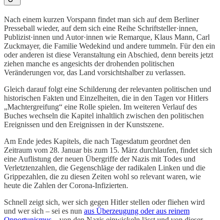
Nach einem kurzen Vorspann findet man sich auf dem Berliner
Presseball wieder, auf dem sich eine Reihe Schriftsteller·innen,
Publizist·innen und Autor·innen wie Remarque, Klaus Mann, Carl
Zuckmayer, die Familie Wedekind und andere tummeln. Für den ein
oder anderen ist diese Veranstaltung ein Abschied, denn bereits jetzt
ziehen manche es angesichts der drohenden politischen
Veränderungen vor, das Land vorsichtshalber zu verlassen.
Gleich darauf folgt eine Schilderung der relevanten politischen und
historischen Fakten und Einzelheiten, die in den Tagen vor Hitlers
„Machtergreifung“ eine Rolle spielen. Im weiteren Verlauf des
Buches wechseln die Kapitel inhaltlich zwischen den politischen
Ereignissen und den Ereignissen in der Kunstszene.
Am Ende jedes Kapitels, die nach Tagesdatum geordnet den
Zeitraum vom 28. Januar bis zum 15. März durchlaufen, findet sich
eine Auflistung der neuen Übergriffe der Nazis mit Todes und
Verletztenzahlen, die Gegenschläge der radikalen Linken und die
Grippezahlen, die zu diesen Zeiten wohl so relevant waren, wie
heute die Zahlen der Corona-Infizierten.
Schnell zeigt sich, wer sich gegen Hitler stellen oder fliehen wird
und wer sich – sei es nun
aus Überzeugung oder aus reinem
Opportunismus
– von den Nazis einwickeln lässt und von dieser